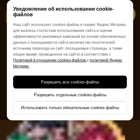
Уведомление об использовании cookie-
файлов
Наш сайт использует cookies-файлы и сервис Яндекс Метрика
для анализа статистики использования сайта и оценки
КОРПОРАТИВЫ В ФОРМАТЕ
эффективности рекламных кампаний на основе обезличенных
данных о посещаемости сайта (количество посетителей,
ФОРТ БОЯРД
источники перехода на сайт, посещаемые страницы, а также
общее время, проведенное на сайте) в соответствии с
Политикой в отношении cookies-файлов
и
политикой Яндекс
Метрики.
Разрешить все cookies-файлы
Уникальный формат тимбилдинга, направленный
на сплочение коллектива, повышение командного
духа и получение незабываемых эмоций.
Разрешить отдельные cookies-файлы
Использовать только обязательные cookies-файлы