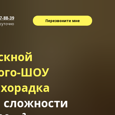
77-88-39
Перезвоните мне
суточно
скной
вого-ШОУ
ихорадка
 сложности