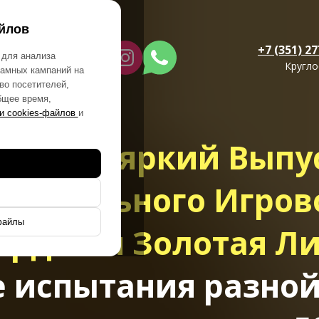
йлов
+7 (351) 2
 для анализа
Кругло
ламных кампаний на
во посетителей,
бщее время,
и cookies-файлов
и
низуем яркий Выпу
 уникального Игро
файлы
ярд или Золотая Л
 испытания разной