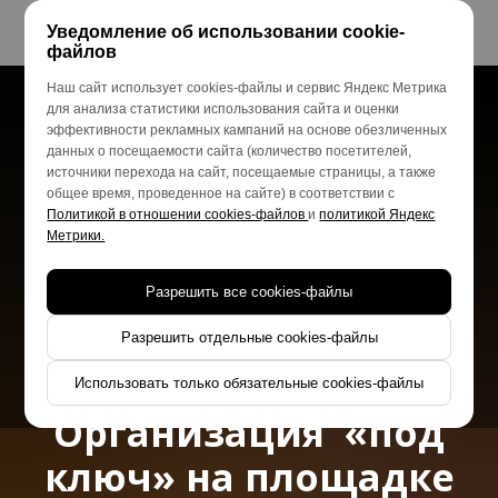
Уведомление об использовании cookie-
файлов
Наш сайт использует cookies-файлы и сервис Яндекс Метрика
Посетите Игровое
для анализа статистики использования сайта и оценки
эффективности рекламных кампаний на основе обезличенных
ШОУ мотивам теле-
данных о посещаемости сайта (количество посетителей,
источники перехода на сайт, посещаемые страницы, а также
шоу
общее время, проведенное на сайте) в соответствии с
Политикой в отношении cookies-файлов
и
политикой Яндекс
Метрики.
«Зов джунглей»
от создателей
Разрешить все cookies-файлы
«Форт Боярд»
Разрешить отдельные cookies-файлы
и сплоите ваш класс!
Использовать только обязательные cookies-файлы
Организация «под
ключ» на площадке